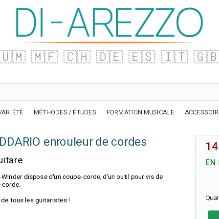
🇺🇲
🇲🇫
🇨🇭
🇩🇪
🇪🇸
🇮🇹
🇬
VARIÉTÉ
MÉTHODES / ÉTUDES
FORMATION MUSICALE
ACCESSOI
ADDARIO enrouleur de cordes
14
uitare
EN
inder dispose d'un coupe-corde, d'un outil pour vis de
e corde.
Quan
de tous les guitaristes !