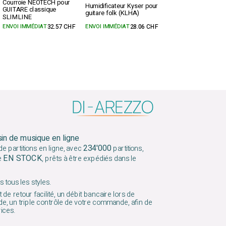
Courroie NEOTECH pour
Humidificateur Kyser pour
GUITARE classique
guitare folk (KLHA)
SLIMLINE
ENVOI IMMÉDIAT
32.57 CHF
ENVOI IMMÉDIAT
28.06 CHF
sin de musique en ligne
234'000
e partitions en ligne, avec
partitions,
EN STOCK
e
, prêts à être expédiés dans le
 tous les styles.
 de retour facilité, un débit bancaire lors de
e, un triple contrôle de votre commande, afin de
vices.