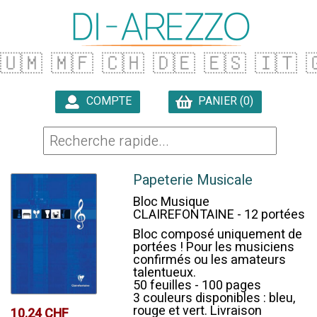
🇺🇲
🇲🇫
🇨🇭
🇩🇪
🇪🇸
🇮🇹

COMPTE
PANIER (0)

Papeterie Musicale
Bloc Musique
CLAIREFONTAINE - 12 portées
Bloc composé uniquement de
portées ! Pour les musiciens
confirmés ou les amateurs
talentueux.
50 feuilles - 100 pages
3 couleurs disponibles : bleu,
rouge et vert. Livraison
10.24 CHF