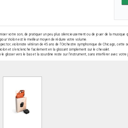
ser votre son, de pratiquer un peu plus silencieusement ou de jouer de la musique qu
pour Violon est le meilleur moyen de réduire votre volume.
Spector, violoniste vétéran de 45 ans de l'Orchestre symphonique de Chicago, cette
iolon et s'enclenche facilement en la glissant simplement sur le chevalet.
tes-le glisser vers le bas et la sourdine reste sur l'instrument, sans interférer avec votre