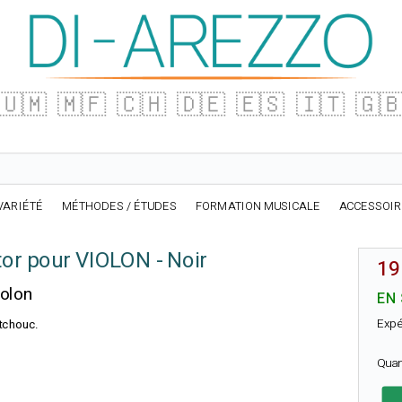
🇺🇲
🇲🇫
🇨🇭
🇩🇪
🇪🇸
🇮🇹
🇬
VARIÉTÉ
MÉTHODES / ÉTUDES
FORMATION MUSICALE
ACCESSOI
or pour VIOLON - Noir
19
iolon
EN
Expé
tchouc.
Quan