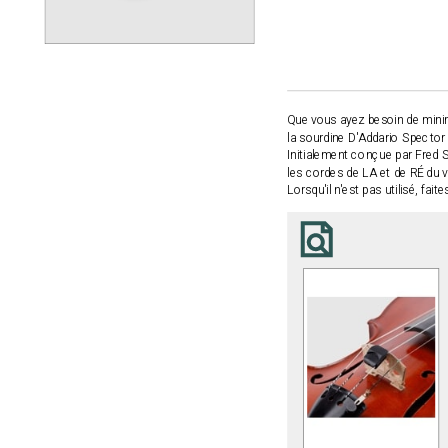
Que vous ayez besoin de minimi
la sourdine
D'Addario Spector
Initialement conçue par Fred 
les cordes de LA et de RÉ du v
Lorsqu'il n'est pas utilisé, fai