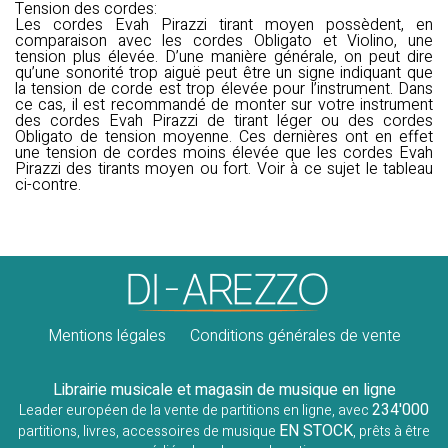
Tension des cordes
:
Les cordes Evah Pirazzi tirant moyen possèdent, en
comparaison avec les cordes Obligato et Violino, une
tension plus élevée. D’une manière générale, on peut dire
qu’une sonorité trop aiguë peut être un signe indiquant que
la tension de corde est trop élevée pour l’instrument. Dans
ce cas, il est recommandé de monter sur votre instrument
des cordes Evah Pirazzi de tirant léger ou des cordes
Obligato de tension moyenne. Ces dernières ont en effet
une tension de cordes moins élevée que les cordes Evah
Pirazzi des tirants moyen ou fort. Voir à ce sujet le tableau
ci-contre.
Mentions légales
Conditions générales de vente
Librairie musicale et magasin de musique en ligne
234'000
Leader européen de la vente de partitions en ligne, avec
EN STOCK
partitions, livres, accessoires de musique
, prêts à être