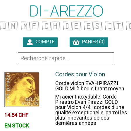
🇺🇲
🇲🇫
🇨🇭
🇩🇪
🇪🇸
🇮🇹

COMPTE
PANIER (0)

Cordes pour Violon
Corde violon EVAH PIRAZZI
GOLD MI à boule tirant moyen
Mi acier Inoxydable. Corde
Pirastro Evah Pirazzi GOLD
pour Violon 4/4 : cordes d'une
qualité exceptionelle, parmi les
14.54 CHF
plus innovantes de ces
dernières années
EN STOCK