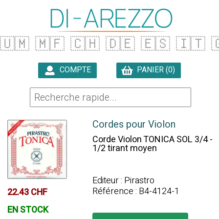
🇺🇲
🇲🇫
🇨🇭
🇩🇪
🇪🇸
🇮🇹

COMPTE
PANIER (0)

Cordes pour Violon
Corde Violon TONICA SOL 3/4 -
1/2 tirant moyen
Editeur : Pirastro
Référence : B4-4124-1
22.43 CHF
EN STOCK