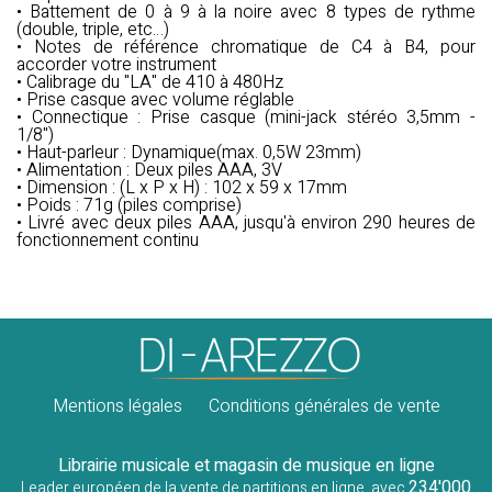
• Battement de 0 à 9 à la noire avec 8 types de rythme
(double, triple, etc…)
• Notes de référence chromatique de C4 à B4, pour
accorder votre instrument
• Calibrage du "LA" de 410 à 480Hz
• Prise casque avec volume réglable
• Connectique : Prise casque (mini-jack stéréo 3,5mm -
1/8")
• Haut-parleur : Dynamique(max. 0,5W 23mm)
• Alimentation : Deux piles AAA, 3V
• Dimension : (L x P x H) : 102 x 59 x 17mm
• Poids : 71g (piles comprise)
• Livré avec deux piles AAA, jusqu'à environ 290 heures de
fonctionnement continu
Mentions légales
Conditions générales de vente
Librairie musicale et magasin de musique en ligne
234'000
Leader européen de la vente de partitions en ligne, avec