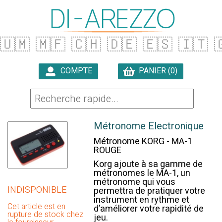
🇺🇲
🇲🇫
🇨🇭
🇩🇪
🇪🇸
🇮🇹

COMPTE
PANIER (0)

Métronome Electronique
Métronome KORG - MA-1
ROUGE
Korg ajoute à sa gamme de
métronomes le MA-1, un
métronome qui vous
INDISPONIBLE
permettra de pratiquer votre
instrument en rythme et
Cet article est en
d’améliorer votre rapidité de
rupture de stock chez
jeu.