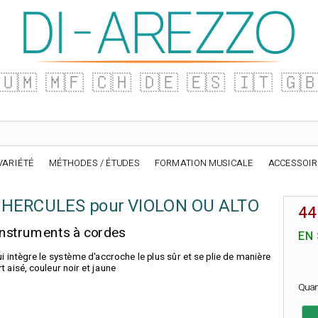
🇺🇲
🇲🇫
🇨🇭
🇩🇪
🇪🇸
🇮🇹
🇬
VARIÉTÉ
MÉTHODES / ÉTUDES
FORMATION MUSICALE
ACCESSOI
t HERCULES pour VIOLON OU ALTO
44
instruments à cordes
EN
i intègre le système d'accroche le plus sûr et se plie de manière
 aisé, couleur noir et jaune
Quan