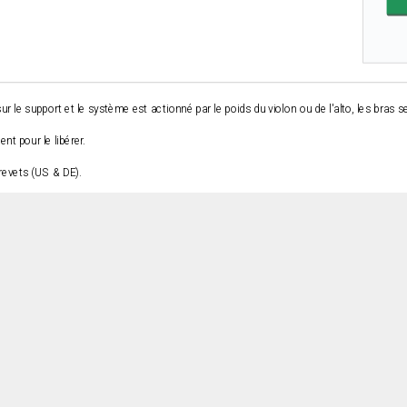
sur le support et le système est actionné par le poids du violon ou de l'alto, les bras 
nt pour le libérer.
brevets (US & DE).