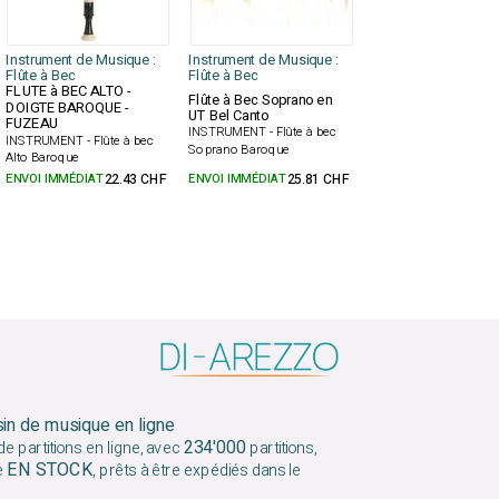
Instrument de Musique :
Instrument de Musique :
Flûte à Bec
Flûte à Bec
FLUTE à BEC ALTO -
Flûte à Bec Soprano en
DOIGTE BAROQUE -
UT Bel Canto
FUZEAU
INSTRUMENT - Flûte à bec
INSTRUMENT - Flûte à bec
Soprano Baroque
Alto Baroque
ENVOI IMMÉDIAT
22.43 CHF
ENVOI IMMÉDIAT
25.81 CHF
sin de musique en ligne
234'000
e partitions en ligne, avec
partitions,
EN STOCK
e
, prêts à être expédiés dans le