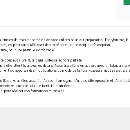
itiales de trois monomères de base utilisés pour leur préparation : l'acrylonitrile, le 
sine, les plastiques ABS sont des matériaux technologiques d'exception...
tisme, pour une pratique confortable...
de concevoir une flûte d'une justesse sonore parfaite.
é à être attentifs à tous les détails. Nous travaillons en accord avec un fabricant un
rument ou apporter des modifications du moule de la flûte Fuzeau si nécessaire. Elle 
 flûtes, vous êtes assurés d'un son homogène, d'une solidité éprouvée et d'un très bo
ont été vendues depuis une trentaine d'années.
idéal pour réaliser vos formations musicales.