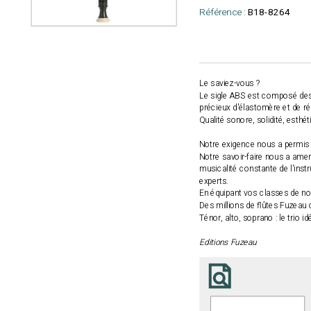
Référence :
B18-8264
Le saviez-vous ?
Le sigle ABS est composé des in
précieux d'élastomère et de ré
Qualité sonore, solidité, esthé
Notre exigence nous a permis 
Notre savoir-faire nous a amen
musicalité constante de l'inst
experts.
En équipant vos classes de nos
Des millions de flûtes Fuzeau 
Ténor, alto, soprano : le trio 
Editions Fuzeau