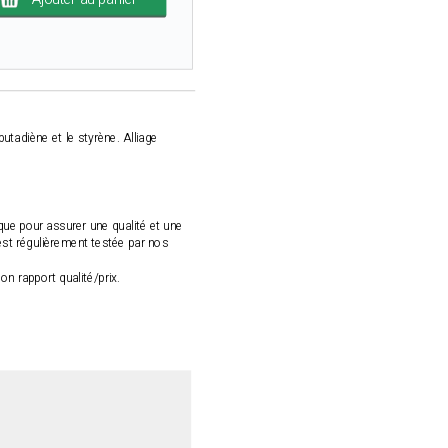
butadiène et le styrène. Alliage
ique pour assurer une qualité et une
est régulièrement testée par nos
n rapport qualité/prix.