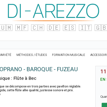
🇺🇲
🇲🇫
🇨🇭
🇩🇪
🇪🇸
🇮🇹
🇬
VARIÉTÉ
MÉTHODES / ÉTUDES
FORMATION MUSICALE
ACCESSOI
SOPRANO - BAROQUE - FUZEAU
11
que : Flûte à Bec
EN
que se décompose en trois parties avec pavillon réglable.
ide, cette flûte allie qualité, justesse sonore et prix.
m
Quan