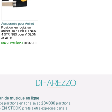
Accessoire pour Archet
Positionneur doigt sur
archet Hold Fish THINGS
4 STRINGS pour VIOLON
et ALTO
ENVOI IMMÉDIAT
28.06 CHF
sin de musique en ligne
234'000
e partitions en ligne, avec
partitions,
EN STOCK
e
, prêts à être expédiés dans le