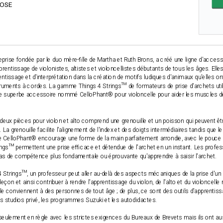
ROSE
eprise fondée par le duo mère-fille de Martha et Ruth Brons, a créé une ligne d'access
prentissage de violonistes, altistes et violoncellistes débutants de tous les âges. Elle
issage et d'interprétation dans la création de motifs ludiques d'animaux qu'elles ont 
ruments à cordes. La gamme Things 4 Strings™ de formateurs de prise d'archets util
 le superbe accessoire nommé CelloPhant® pour violoncelle pour aider les muscles de
ux pièces pour violon et alto comprend une grenouille et un poisson qui peuvent êtr
. La grenouille facilite l'alignement de l'index et des doigts intermédiaires tandis que l
re CelloPhant® encourage une forme de la main parfaitement arrondie, avec le pouce 
ngs™ permettent une prise efficace et détendue de l'archet en un instant. Les profe
 a pas de compétence plus fondamentale ou éprouvante qu'apprendre à saisir l'archet.
 Strings™, un professeur peut aller au-delà des aspects mécaniques de la prise d'
eçon et ainsi contribuer à rendre l'apprentissage du violon, de l'alto et du violoncell
le conviennent à des personnes de tout âge ; de plus, ce sont des outils d'apprentiss
es studios privé, les programmes Suzuki et les autodidactes.
ulement en règle avec les strictes exigences du Bureaux de Brevets mais ils ont aussi