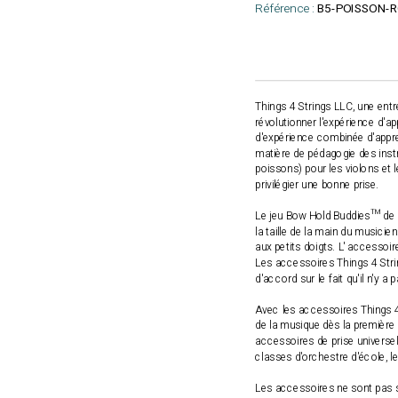
Référence :
B5-POISSON-
Things 4 Strings LLC, une entr
révolutionner l'expérience d'ap
d'expérience combinée d'apprent
matière de pédagogie des inst
poissons) pour les violons et
privilégier une bonne prise.
Le jeu Bow Hold Buddies™ de de
la taille de la main du musicien
aux petits doigts. L' accessoi
Les accessoires Things 4 Stri
d'accord sur le fait qu'il n'y
Avec les accessoires Things 4
de la musique dès la première l
accessoires de prise universel
classes d'orchestre d'école, l
Les accessoires ne sont pas se