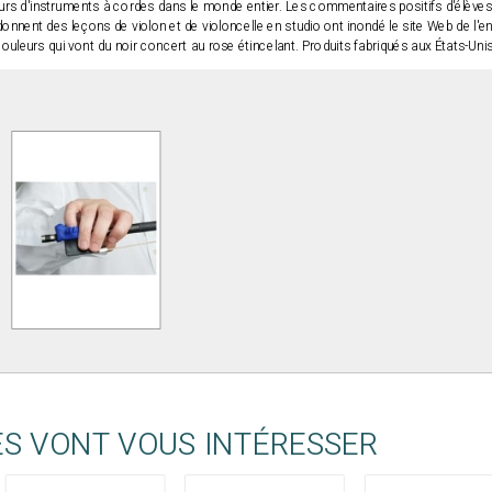
rs d'instruments à cordes dans le monde entier. Les commentaires positifs d'élèves,
donnent des leçons de violon et de violoncelle en studio ont inondé le site Web de l'
couleurs qui vont du noir concert au rose étincelant. Produits fabriqués aux États-Unis
ES VONT VOUS INTÉRESSER