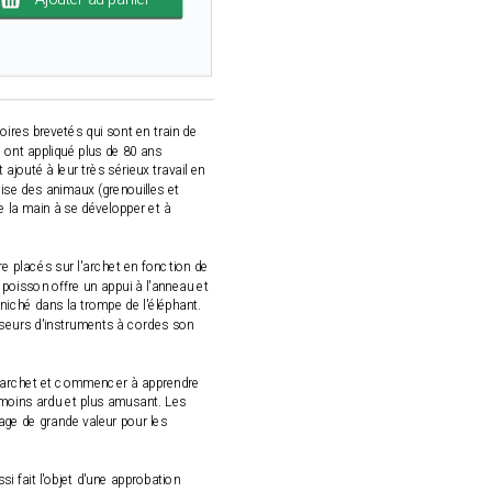
oires brevetés qui sont en train de
s ont appliqué plus de 80 ans
ajouté à leur très sérieux travail en
ise des animaux (grenouilles et
 la main à se développer et à
e placés sur l'archet en fonction de
e poisson offre un appui à l'anneau et
niché dans la trompe de l'éléphant.
sseurs d'instruments à cordes son
un archet et commencer à apprendre
e moins ardu et plus amusant. Les
age de grande valeur pour les
 fait l'objet d'une approbation