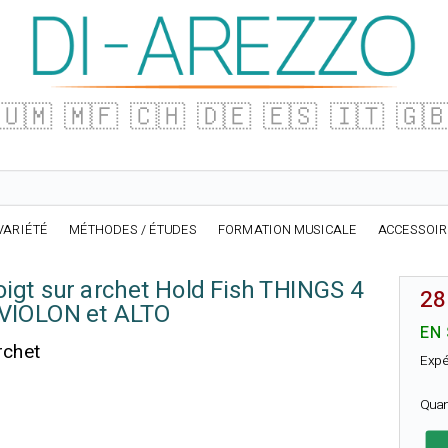
🇺🇲
🇲🇫
🇨🇭
🇩🇪
🇪🇸
🇮🇹
🇬
VARIÉTÉ
MÉTHODES / ÉTUDES
FORMATION MUSICALE
ACCESSOI
oigt sur archet Hold Fish THINGS 4
28
VIOLON et ALTO
EN
rchet
Expé
Quan