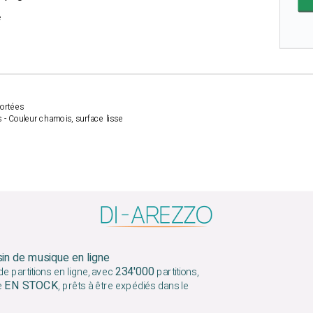
e
portées
 - Couleur chamois, surface lisse
m
sin de musique en ligne
234'000
e partitions en ligne, avec
partitions,
EN STOCK
e
, prêts à être expédiés dans le