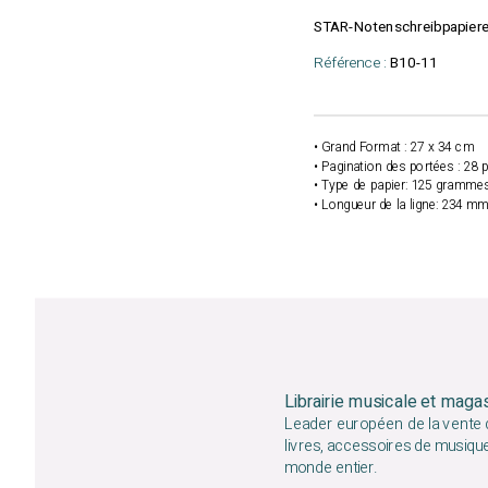
STAR-Notenschreibpapier
Référence :
B10-11
• Grand Format : 27 x 34 cm
• Pagination des portées : 28 
• Type de papier: 125 grammes
• Longueur de la ligne: 234 m
Librairie musicale et maga
Leader européen de la vente d
livres, accessoires de musiqu
monde entier.