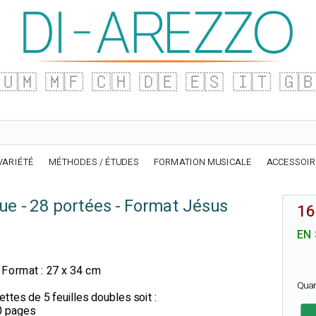
🇺🇲
🇲🇫
🇨🇭
🇩🇪
🇪🇸
🇮🇹
🇬
VARIÉTÉ
MÉTHODES / ÉTUDES
FORMATION MUSICALE
ACCESSOI
ue - 28 portées - Format Jésus
16
EN
Format : 27 x 34 cm
Qua
ttes de 5 feuilles doubles soit :
60 pages