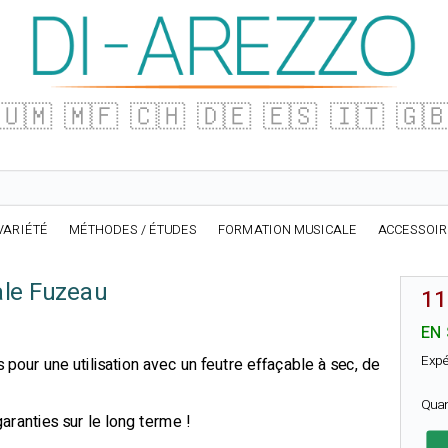
🇺🇲
🇲🇫
🇨🇭
🇩🇪
🇪🇸
🇮🇹
🇬
VARIÉTÉ
MÉTHODES / ÉTUDES
FORMATION MUSICALE
ACCESSOI
ale Fuzeau
11
EN
Expé
pour une utilisation avec un feutre effaçable à sec, de
Qua
garanties sur le long terme !