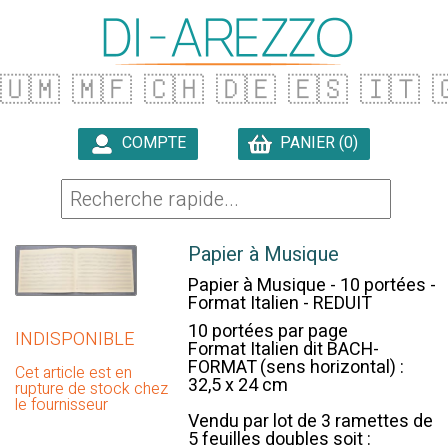
🇺🇲
🇲🇫
🇨🇭
🇩🇪
🇪🇸
🇮🇹

COMPTE
PANIER (0)

Papier à Musique
Papier à Musique - 10 portées -
Format Italien - REDUIT
10 portées par page
INDISPONIBLE
Format Italien dit BACH-
FORMAT (sens horizontal) :
Cet article est en
32,5 x 24 cm
rupture de stock chez
le fournisseur
Vendu par lot de 3 ramettes de
5 feuilles doubles soit :