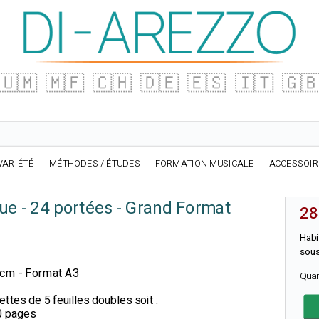
🇺🇲
🇲🇫
🇨🇭
🇩🇪
🇪🇸
🇮🇹
🇬
VARIÉTÉ
MÉTHODES / ÉTUDES
FORMATION MUSICALE
ACCESSOI
ue - 24 portées - Grand Format
28
Habi
sous
2 cm - Format A3
Qua
ttes de 5 feuilles doubles soit :
60 pages