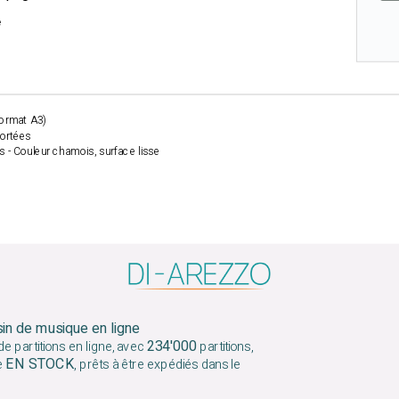
e
format A3)
portées
s - Couleur chamois, surface lisse
m
sin de musique en ligne
234'000
e partitions en ligne, avec
partitions,
EN STOCK
e
, prêts à être expédiés dans le