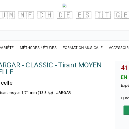
🇺🇲
🇲🇫
🇨🇭
🇩🇪
🇪🇸
🇮🇹
🇬
VARIÉTÉ
MÉTHODES / ÉTUDES
FORMATION MUSICALE
ACCESSOI
ARGAR - CLASSIC - Tirant MOYEN
41
ELLE
EN
celle
Expé
Tirant moyen 1,71 mm (13,8 kp) - JARGAR
Quan