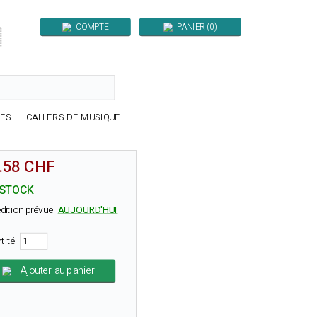
COMPTE
PANIER (0)

RES
CAHIERS DE MUSIQUE
.58 CHF
 STOCK
dition prévue
AUJOURD'HUI
tité
Ajouter au panier