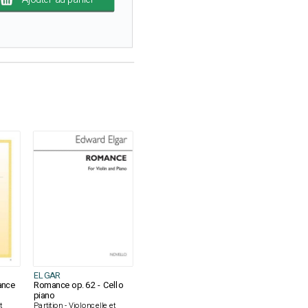
ELGAR
ance
Romance op. 62 - Cello
piano
t
Partition - Violoncelle et