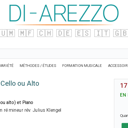
🇺🇲
🇲🇫
🇨🇭
🇩🇪
🇪🇸
🇮🇹
🇬
VARIÉTÉ
MÉTHODES / ÉTUDES
FORMATION MUSICALE
ACCESSOI
 Cello ou Alto
17
EN
(ou alto) et Piano
 ré mineur rév. Julius Klengel
Quan