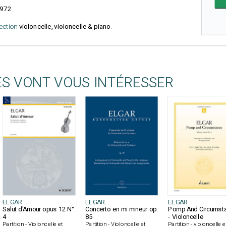
972
lection
violoncelle, violoncelle & piano
.
ES VONT VOUS INTÉRESSER
ELGAR
ELGAR
ELGAR
Salut d'Amour opus 12 N°
Concerto en mi mineur op.
Pomp And Circumst
4
85
- Violoncelle
Partition - Violoncelle et
Partition - Violoncelle et
Partition - violoncelle e