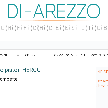
🇺🇲
🇲🇫
🇨🇭
🇩🇪
🇪🇸
🇮🇹
🇬
VARIÉTÉ
MÉTHODES / ÉTUDES
FORMATION MUSICALE
ACCESSOI
de piston HERCO
INDIS
rompette
Cet art
chez l