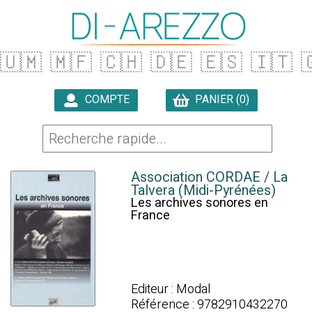
🇺🇲
🇲🇫
🇨🇭
🇩🇪
🇪🇸
🇮🇹

COMPTE
PANIER (0)

Association CORDAE / La
Talvera (Midi-Pyrénées)
Les archives sonores en
France
Editeur : Modal
Référence : 9782910432270