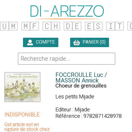
🇺🇲
🇲🇫
🇨🇭
🇩🇪
🇪🇸
🇮🇹

COMPTE
PANIER (0)

FOCCROULLE Luc /
MASSON Annick
Choeur de grenouilles
Les petits Mijade
Editeur : Mijade
INDISPONIBLE
Référence : 9782871428978
Cet article est en
rupture de stock chez