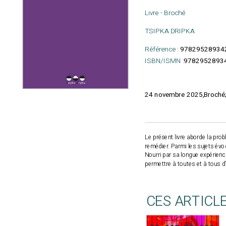
Livre - Broché
TSIPKA DRIPKA
Référence :
97829528934
ISBN/ISMN :
9782952893
24 novembre 2025,Broché; 1
Le présent livre aborde la pro
remédier. Parmi les sujets évo
Nourri par sa longue expérienc
permettre à toutes et à tous d’
CES ARTICL