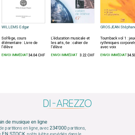
WILLEMS Edgar
GROSJEAN Stéphan
Solfège, cours
L'éducation musicale et
Toumback vol 1 : jeu
élémentaire : Livre de
les arts, 6e : cahier de
rythmiques corporel
l'élève
l'élève
avec voix
ENVOI IMMÉDIAT
34.04 CHF
ENVOI IMMÉDIAT
3.22 CHF
ENVOI IMMÉDIAT
34.5
sin de musique en ligne
234'000
e partitions en ligne, avec
partitions,
EN STOCK
e
, prêts à être expédiés dans le