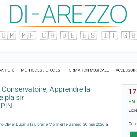
🇺🇲
🇲🇫
🇨🇭
🇩🇪
🇪🇸
🇮🇹
🇬
VARIÉTÉ
MÉTHODES / ÉTUDES
FORMATION MUSICALE
ACCESSOI
 Conservatoire, Apprendre la
17
 plaisir
EN
UPIN
Expé
Quan
Olivier Dupin à la Librairie Monnier le Samedi 30 mai 2026 à