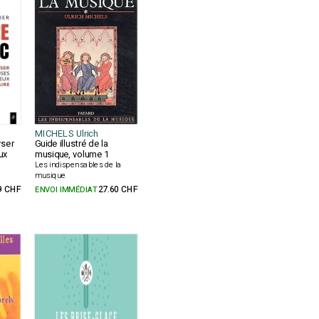
MICHELS Ulrich
yser
Guide illustré de la
ux
musique, volume 1
Les indispensables de la
musique
9 CHF
ENVOI IMMÉDIAT
27.60 CHF