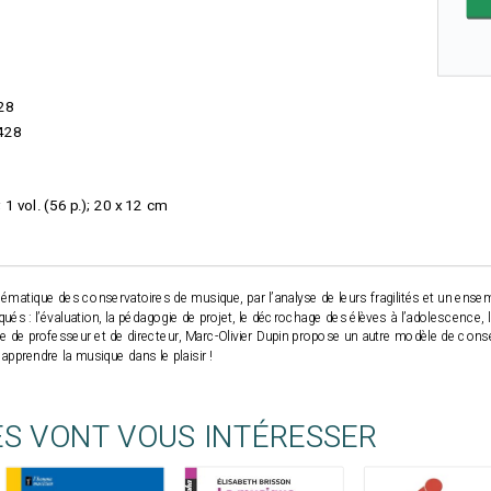
28
428
 vol. (56 p.); 20 x 12 cm
blématique des conservatoires de musique, par l’analyse de leurs fragilités et un ense
qués : l’évaluation, la pédagogie de projet, le décrochage des élèves à l’adolescence,
e de professeur et de directeur, Marc-Olivier Dupin propose un autre modèle de conserv
apprendre la musique dans le plaisir !
ES VONT VOUS INTÉRESSER