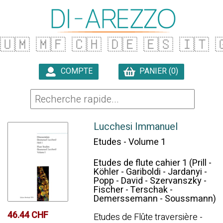
🇺🇲
🇲🇫
🇨🇭
🇩🇪
🇪🇸
🇮🇹

COMPTE
PANIER (0)

Lucchesi Immanuel
Etudes - Volume 1
Etudes de flute cahier 1 (Prill -
Köhler - Gariboldi - Jardanyi -
Popp - David - Szervanszky -
Fischer - Terschak -
Demerssemann - Soussmann)
46.44 CHF
Etudes de Flûte traversière -