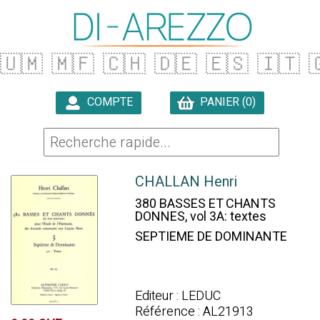
🇺🇲
🇲🇫
🇨🇭
🇩🇪
🇪🇸
🇮🇹

COMPTE
PANIER (0)

CHALLAN Henri
380 BASSES ET CHANTS
DONNES, vol 3A: textes
SEPTIEME DE DOMINANTE
Editeur : LEDUC
Référence : AL21913