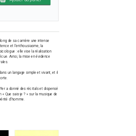
long de sa carrière une intense
étence et l'enthousiasme, la
cologue : elle vise la réalisation
vécue. Ainsi, la mise en évidence
rales.
ns un langage simple et vivant, et il
orte.
er a donné des récitals et dispensé
un « Que sais-je ? » sur la musique de
 vérité d'homme.