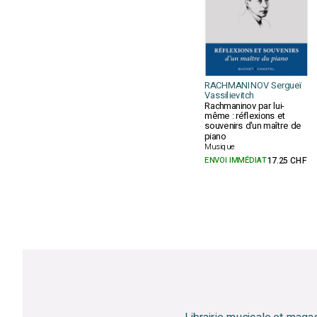
RACHMANINOV Sergueï
Vassilievitch
Rachmaninov par lui-
même : réflexions et
souvenirs d'un maître de
piano
Musique
ENVOI IMMÉDIAT
17.25 CHF