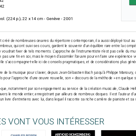
42
42
vol. (224 p.); 22 x 14 cm - Genève - 2001
t créé de nombreuses œuvres du répertoire contemporain, il a aussi déployé tout au 
mbreux, qui ont suivi ses cours, gardent le souvenir d'un équilibre rare entre la comp
re voudrait fixer de tels moments. L'approche de l'instrumentiste n'est pas celle du musi
ue pas une fin en soi, mais le moyen d'assimiler l'œuvre pour en faire une expérience 
le s'accompagne-t-elle ici de conseils pragmatiques, et de considérations plus géné
ire de la musique pour clavier, depuis Jean-Sébastien Bach jusqu'à Philippe Manoury, da
ls pour l'approche d'une œuvre nouvelle, son « discours de la méthode » en quelque s
que, notamment par son engagement au service de la création musicale, Claude Helff
avers le monde entier, enregistrant par ailleurs de nombreux disques. Il est l'auteur d'
 livre d'entretiens avec lui, dans lequel il raconte sa riche carrière de pianiste et sa
ES VONT VOUS INTÉRESSER