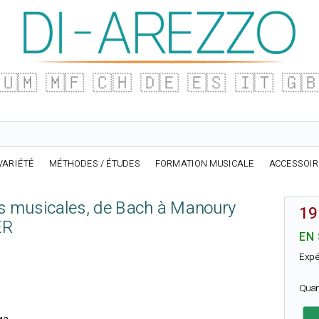
🇺🇲
🇲🇫
🇨🇭
🇩🇪
🇪🇸
🇮🇹
🇬
VARIÉTÉ
MÉTHODES / ÉTUDES
FORMATION MUSICALE
ACCESSOI
s musicales, de Bach à Manoury
19
ER
EN
Expé
Quan