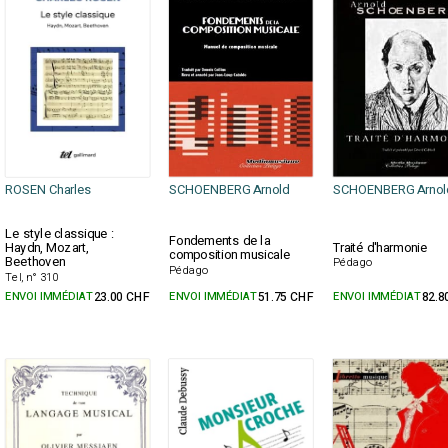
ROSEN Charles
SCHOENBERG Arnold
SCHOENBERG Arnol
Le style classique :
Fondements de la
Haydn, Mozart,
Traité d'harmonie
composition musicale
Beethoven
Pédago
Pédago
Tel, n° 310
ENVOI IMMÉDIAT
23.00 CHF
ENVOI IMMÉDIAT
51.75 CHF
ENVOI IMMÉDIAT
82.8