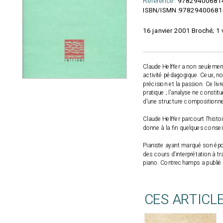
Référence :
97829400681
97829400681
ISBN/ISMN :
16 janvier 2001 Broché; 1 
Claude Helffer a non seulemen
activité pédagogique. Ceux, no
précision et la passion. Ce liv
pratique ; l'analyse ne constit
d'une structure compositionnel
Claude Helffer parcourt l'histo
donne à la fin quelques consei
Pianiste ayant marqué son épo
des cours d'interprétation à tr
piano. Contrechamps a publié un
CES ARTICL