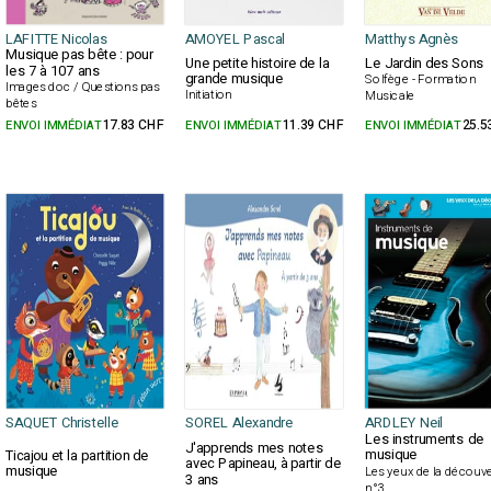
LAFITTE Nicolas
AMOYEL Pascal
Matthys Agnès
Musique pas bête : pour
Une petite histoire de la
Le Jardin des Sons
les 7 à 107 ans
grande musique
Solfège - Formation
Images doc / Questions pas
Initiation
Musicale
bêtes
ENVOI IMMÉDIAT
17.83 CHF
ENVOI IMMÉDIAT
11.39 CHF
ENVOI IMMÉDIAT
25.5
SAQUET Christelle
SOREL Alexandre
ARDLEY Neil
Les instruments de
J'apprends mes notes
musique
Ticajou et la partition de
avec Papineau, à partir de
musique
Les yeux de la découve
3 ans
n°3