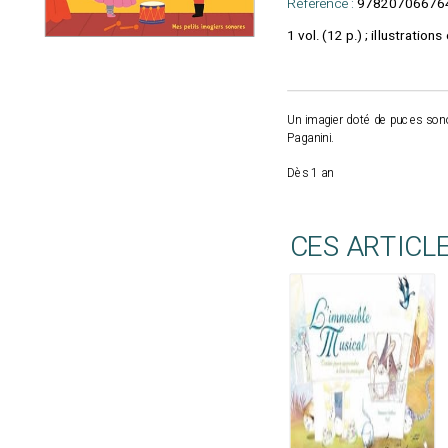
Référence :
97820706676
1 vol. (12 p.) ; illustration
Un imagier doté de puces sono
Paganini.
Dès 1 an
CES ARTICL