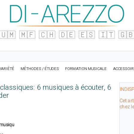
🇺🇲
🇲🇫
🇨🇭
🇩🇪
🇪🇸
🇮🇹
🇬
VARIÉTÉ
MÉTHODES / ÉTUDES
FORMATION MUSICALE
ACCESSOI
lassiques: 6 musiques à écouter, 6
INDIS
der
Cet art
chez l
musiqu