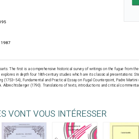
395
- 1987
rts. The first is a comprehensive historical survey of writings on the fugue from the 
 explores in depth four 18th-century studies which are its classical presentations: St
urg (1753–54), Fundamental and Practical Essay on Fugal Counterpoint, Padre Martini
A. Albrechtsberger (1790). Translations of texts, introductions and critical commen
ES VONT VOUS INTÉRESSER