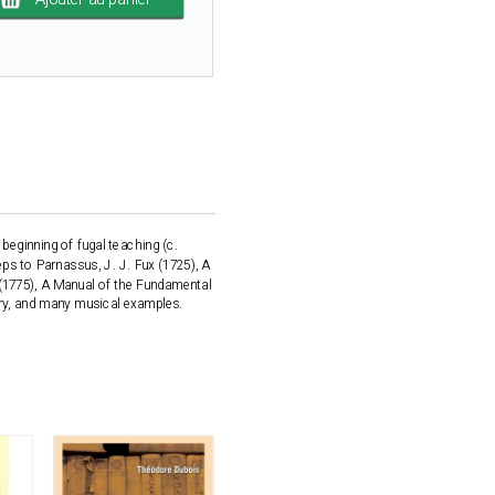
beginning of fugal teaching (c.
eps to Parnassus, J. J. Fux (1725), A
 (1775), A Manual of the Fundamental
tary, and many musical examples.