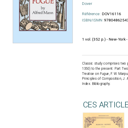
Dover
Référence :
DOV16116
ISBN/ISMN :
9780486254
1 vol. (352 p.) - New-York 
Classic study comprises two pa
1350) to the present. Part Two
Treatise on Fugue, F. W. Marp
Principles of Composition, J. 
Index. Bibliography.
CES ARTICL