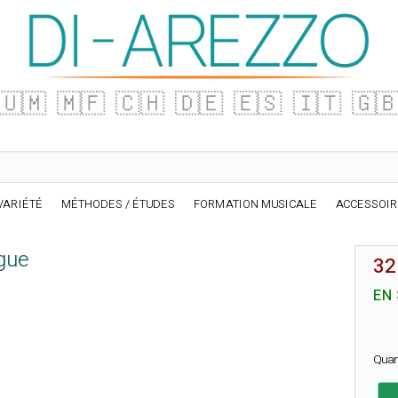
🇺🇲
🇲🇫
🇨🇭
🇩🇪
🇪🇸
🇮🇹
🇬
VARIÉTÉ
MÉTHODES / ÉTUDES
FORMATION MUSICALE
ACCESSOI
gue
32
EN
Quan