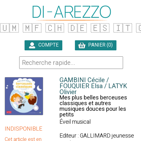
🇺🇲
🇲🇫
🇨🇭
🇩🇪
🇪🇸
🇮🇹

COMPTE
PANIER (0)

GAMBINI Cécile /
FOUQUIER Elsa / LATYK
Olivier
Mes plus belles berceuses
classiques et autres
musiques douces pour les
petits
Éveil musical
INDISPONIBLE
Editeur : GALLIMARD jeunesse
Cet article est en