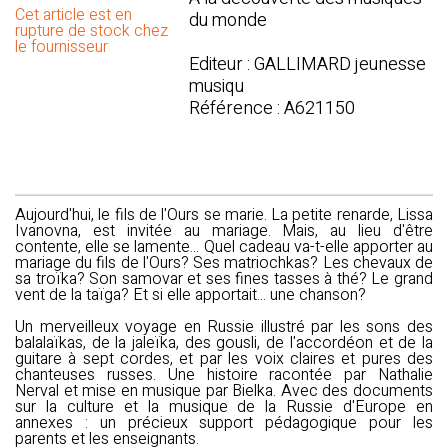
Cet article est en
du monde
rupture de stock chez
le fournisseur
Editeur : GALLIMARD jeunesse
musiqu
Référence : A621150
Aujourd'hui, le fils de l'Ours se marie. La petite renarde, Lissa
Ivanovna, est invitée au mariage. Mais, au lieu d'être
contente, elle se lamente... Quel cadeau va-t-elle apporter au
mariage du fils de l'Ours? Ses matriochkas? Les chevaux de
sa troïka? Son samovar et ses fines tasses à thé? Le grand
vent de la taïga? Et si elle apportait... une chanson?
Un merveilleux voyage en Russie illustré par les sons des
balalaïkas, de la jaleïka, des gousli, de l'accordéon et de la
guitare à sept cordes, et par les voix claires et pures des
chanteuses russes. Une histoire racontée par Nathalie
Nerval et mise en musique par Bielka. Avec des documents
sur la culture et la musique de la Russie d'Europe en
annexes : un précieux support pédagogique pour les
parents et les enseignants.