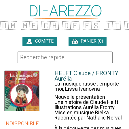
🇺🇲
🇲🇫
🇨🇭
🇩🇪
🇪🇸
🇮🇹

COMPTE
PANIER (0)

HELFT Claude / FRONTY
Aurélia
La musique russe : emporte-
moi, Lissa Ivanovna
Nouvelle présentation
Une histoire de Claude Helft
Illustrations Aurélia Fronty
Mise en musique Bielka
Racontée par Nathalie Nerval
INDISPONIBLE
À la découverte des musiques