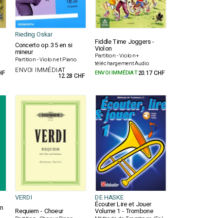
Rieding Oskar
Fiddle Time Joggers -
Concerto op. 35 en si
Violon
mineur
Partition - Violon +
Partition - Violon et Piano
téléchargement Audio
ENVOI IMMÉDIAT
HF
ENVOI IMMÉDIAT
20.17 CHF
12.28 CHF
VERDI
DE HASKE
Écouter Lire et Jouer
on
Requiem - Choeur
Volume 1 - Trombone