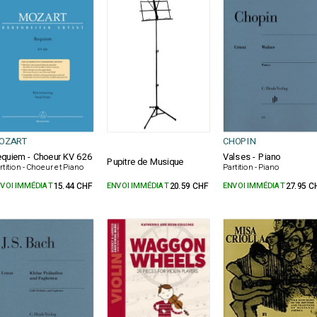
OZART
CHOPIN
quiem - Choeur KV 626
Valses - Piano
Pupitre de Musique
rtition - Choeur et Piano
Partition - Piano
VOI IMMÉDIAT
15.44 CHF
ENVOI IMMÉDIAT
20.59 CHF
ENVOI IMMÉDIAT
27.95 C