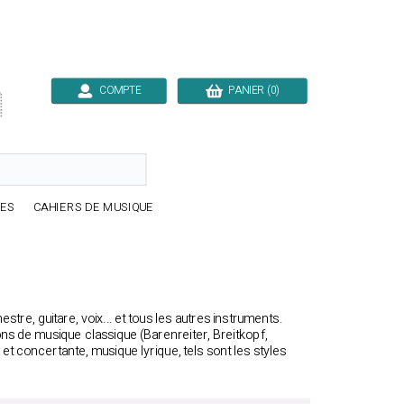
COMPTE
PANIER (0)

RES
CAHIERS DE MUSIQUE
re, guitare, voix... et tous les autres instruments.
ons de musique classique (Barenreiter, Breitkopf,
 concertante, musique lyrique, tels sont les styles