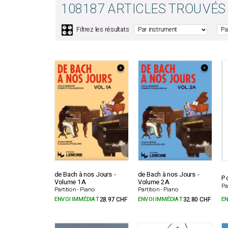
108187 ARTICLES TROUVÉS
🎛️
Filtrez les résultats
de Bach à nos Jours -
de Bach à nos Jours -
Po
Volume 1A
Volume 2A
Pa
Partition - Piano
Partition - Piano
ENVOI IMMÉDIAT
28.97 CHF
ENVOI IMMÉDIAT
32.80 CHF
EN