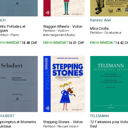
ACH
Ramirez Ariel
tits Préludes et
Waggon Wheels - Violon
Misa Criolla
ugues
Partition - Violon +
Partition - Conducteur
rtition - Piano
téléchargement Audio
VOI IMMÉDIAT
18.48 CHF
ENVOI IMMÉDIAT
16.01 CHF
ENVOI IMMÉDIAT
14.42 C
CHUBERT
TELEMANN
mpromptus et Moments
Stepping Stones - Violon
12 Fantaisies pour Viol
sicaux
Seul
Partition - Recueil Violon