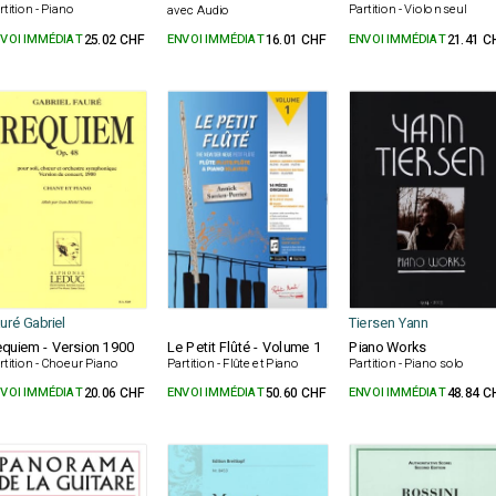
rtition - Piano
Partition - Violon seul
avec Audio
VOI IMMÉDIAT
25.02 CHF
ENVOI IMMÉDIAT
16.01 CHF
ENVOI IMMÉDIAT
21.41 C
uré Gabriel
Tiersen Yann
quiem - Version 1900
Le Petit Flûté - Volume 1
Piano Works
rtition - Choeur Piano
Partition - Flûte et Piano
Partition - Piano solo
VOI IMMÉDIAT
20.06 CHF
ENVOI IMMÉDIAT
50.60 CHF
ENVOI IMMÉDIAT
48.84 C