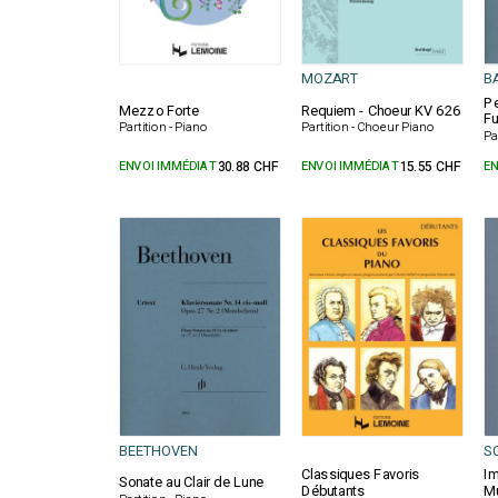
MOZART
B
Pe
Mezzo Forte
Requiem - Choeur KV 626
F
Partition - Piano
Partition - Choeur Piano
Pa
ENVOI IMMÉDIAT
30.88 CHF
ENVOI IMMÉDIAT
15.55 CHF
EN
BEETHOVEN
S
Classiques Favoris
I
Sonate au Clair de Lune
Débutants
Mu