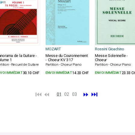
MOZART
Rossini Gioachino
norama de la Guitare -
Messe du Couronnement
Messe Solennelle -
lume 1
- Choeur KV 317
Choeur
rtition - Recueil de Guitare
Partition - Choeur Piano
Partition - Choeur Piano
VOI IMMÉDIAT
30.10 CHF
ENVOI IMMÉDIAT
14.20 CHF
ENVOI IMMÉDIAT
23.33 C
⏮️ ⏪
⏩
⏭️
01
02
03