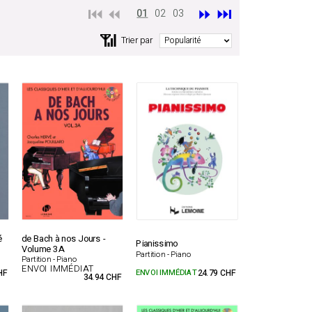
⏮️ ⏪
⏩
⏭️
01
02
03
📶
Trier par
é
de Bach à nos Jours -
Pianissimo
Volume 3A
Partition - Piano
Partition - Piano
ENVOI IMMÉDIAT
HF
ENVOI IMMÉDIAT
24.79 CHF
34.94 CHF