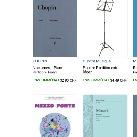
CHOPIN
Pupitre Musique
M
Nocturnes - Piano
Pupitre Partition extra-
Re
léger
Partition - Piano
Pa
ENVOI IMMÉDIAT
32.80 CHF
ENVOI IMMÉDIAT
34.49 CHF
EN