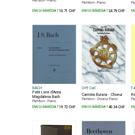
Partition - Piano
Partition - Piano
Pa
ENVOI IMMÉDIAT
10.71 CHF
ENVOI IMMÉDIAT
24.79 CHF
EN
BACH
Orff Carl
Fa
Petit Livre d'Anna
Carmina Burana - Choeur
Re
Magdalena Bach
Partition - Choeur Piano
Pa
Partition - Piano
ENVOI IMMÉDIAT
19.72 CHF
ENVOI IMMÉDIAT
40.34 CHF
EN