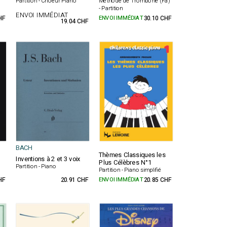
Partition - Choeur Piano
Méthode de Trombone (Fa)
- Partition
ENVOI IMMÉDIAT
HF
ENVOI IMMÉDIAT
30.10 CHF
19.04 CHF
BACH
Thèmes Classiques les
Inventions à 2 et 3 voix
Plus Célèbres N°1
Partition - Piano
Partition - Piano simplifié
HF
20.91 CHF
ENVOI IMMÉDIAT
20.85 CHF