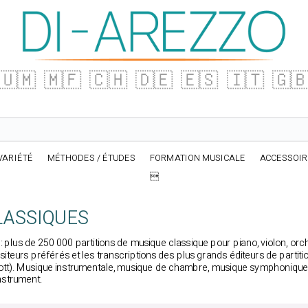
🇺🇲
🇲🇫
🇨🇭
🇩🇪
🇪🇸
🇮🇹
🇬
VARIÉTÉ
MÉTHODES / ÉTUDES
FORMATION MUSICALE
ACCESSOI

LASSIQUES
plus de 250 000 partitions de musique classique pour piano, violon, orchest
iteurs préférés et les transcriptions des plus grands éditeurs de partiti
ott). Musique instrumentale, musique de chambre, musique symphonique et
nstrument.