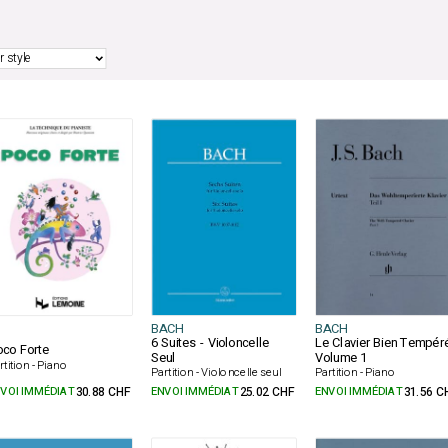
BACH
BACH
6 Suites - Violoncelle
Le Clavier Bien Tempér
co Forte
Seul
Volume 1
rtition - Piano
Partition - Violoncelle seul
Partition - Piano
VOI IMMÉDIAT
30.88 CHF
ENVOI IMMÉDIAT
25.02 CHF
ENVOI IMMÉDIAT
31.56 C