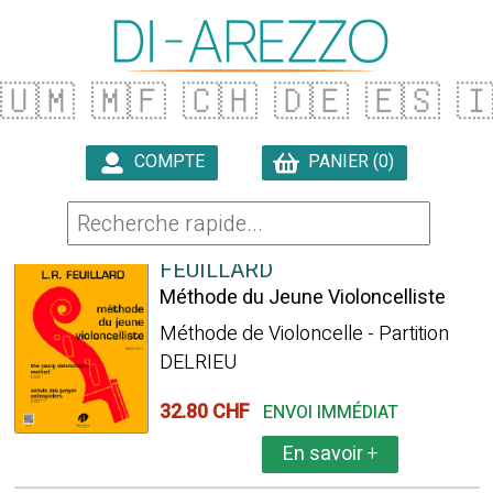
🇺🇲
🇲🇫
🇨🇭
🇩🇪
🇪🇸

COMPTE
PANIER (0)

21171 ARTICLES TROUVÉS
FEUILLARD
Méthode du Jeune Violoncelliste
Méthode de Violoncelle - Partition
DELRIEU
32.80 CHF
ENVOI IMMÉDIAT
En savoir
+