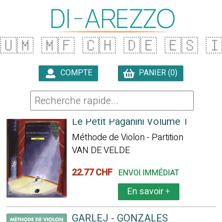
🇺🇲
🇲🇫
🇨🇭
🇩🇪
🇪🇸

COMPTE
PANIER (0)

348 ARTICLES TROUVÉS
Le Petit Paganini Volume 1
Méthode de Violon - Partition
VAN DE VELDE
22.77 CHF
ENVOI IMMÉDIAT
En savoir
+
GARLEJ - GONZALES