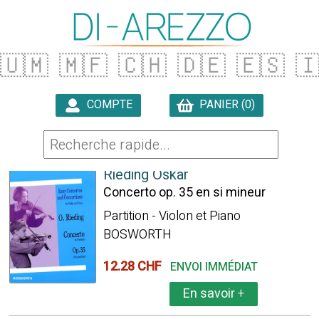
🇺🇲
🇲🇫
🇨🇭
🇩🇪
🇪🇸

COMPTE
PANIER (0)

3790 ARTICLES TROUVÉS
Rieding Oskar
Concerto op. 35 en si mineur
Partition - Violon et Piano
BOSWORTH
12.28 CHF
ENVOI IMMÉDIAT
En savoir
+