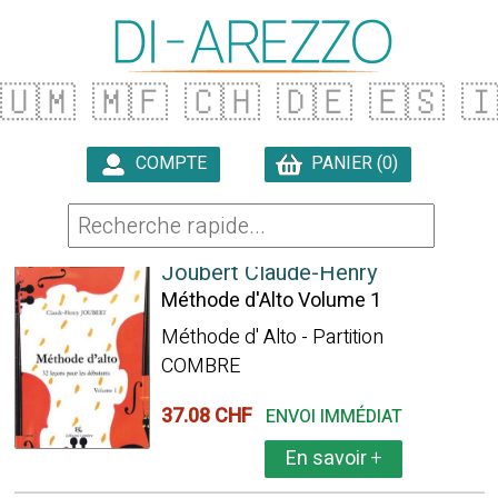
🇺🇲
🇲🇫
🇨🇭
🇩🇪
🇪🇸

COMPTE
PANIER (0)

91 ARTICLES TROUVÉS
Joubert Claude-Henry
Méthode d'Alto Volume 1
Méthode d' Alto - Partition
COMBRE
37.08 CHF
ENVOI IMMÉDIAT
En savoir
+