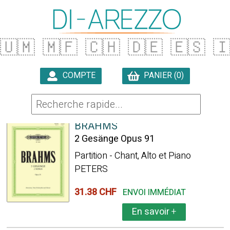
🇺🇲
🇲🇫
🇨🇭
🇩🇪
🇪🇸

COMPTE
PANIER (0)

19 ARTICLES TROUVÉS
BRAHMS
2 Gesänge Opus 91
Partition - Chant, Alto et Piano
PETERS
31.38 CHF
ENVOI IMMÉDIAT
En savoir
+