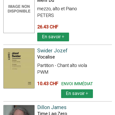
Mehr Du
mezzo, alto et Piano
PETERS
26.43 CHF
En savoir
+
Swider Jozef
Vocalise
Partition - Chant alto viola
PWM
10.43 CHF
ENVOI IMMÉDIAT
En savoir
+
Dillon James
Time Lag Zero