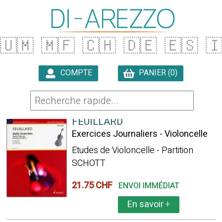
🇺🇲
🇲🇫
🇨🇭
🇩🇪
🇪🇸

COMPTE
PANIER (0)

273 ARTICLES TROUVÉS
FEUILLARD
Exercices Journaliers - Violoncelle
Etudes de Violoncelle - Partition
SCHOTT
21.75 CHF
ENVOI IMMÉDIAT
En savoir
+