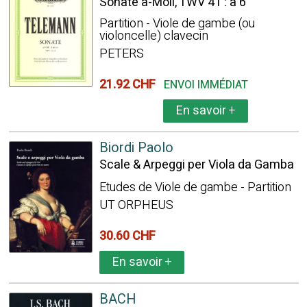
Sonate a-Moll, TWV 41 : a 6
Partition - Viole de gambe (ou
violoncelle) clavecin
PETERS
21.92 CHF
ENVOI IMMÉDIAT
En savoir
+
Biordi Paolo
Scale & Arpeggi per Viola da Gamba
Etudes de Viole de gambe - Partition
UT ORPHEUS
30.60 CHF
En savoir
+
BACH