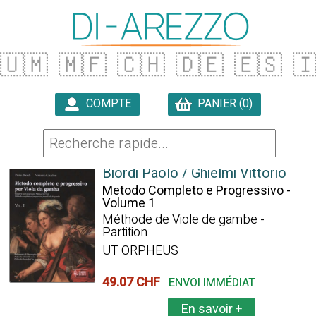
🇺🇲
🇲🇫
🇨🇭
🇩🇪
🇪🇸

COMPTE
PANIER (0)

186 ARTICLES TROUVÉS
Biordi Paolo / Ghielmi Vittorio
Metodo Completo e Progressivo -
Volume 1
Méthode de Viole de gambe -
Partition
UT ORPHEUS
49.07 CHF
ENVOI IMMÉDIAT
En savoir
+