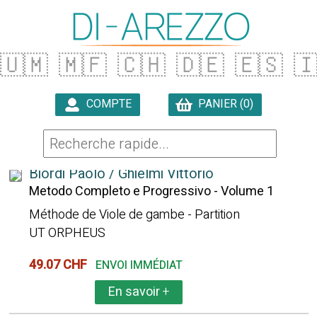
🇺🇲
🇲🇫
🇨🇭
🇩🇪
🇪🇸

COMPTE
PANIER (0)

19 ARTICLES TROUVÉS
Biordi Paolo / Ghielmi Vittorio
Metodo Completo e Progressivo - Volume 1
Méthode de Viole de gambe - Partition
UT ORPHEUS
49.07 CHF
ENVOI IMMÉDIAT
En savoir
+