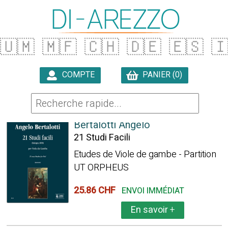
🇺🇲
🇲🇫
🇨🇭
🇩🇪
🇪🇸

COMPTE
PANIER (0)

4 ARTICLES TROUVÉS
Bertalotti Angelo
21 Studi Facili
Etudes de Viole de gambe - Partition
UT ORPHEUS
25.86 CHF
ENVOI IMMÉDIAT
En savoir
+