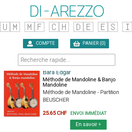
🇺🇲
🇲🇫
🇨🇭
🇩🇪
🇪🇸

COMPTE
PANIER (0)

100 ARTICLES TROUVÉS
Bara Edgar
Méthode de Mandoline & Banjo
Mandoline
Méthode de Mandoline - Partition
BEUSCHER
25.65 CHF
ENVOI IMMÉDIAT
En savoir
+