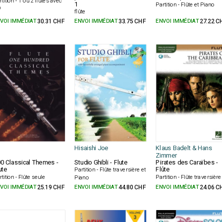
rtition - 1 ou 2 flûtes avec
1
Partition - Flûte et Piano
D
flûte
VOI IMMÉDIAT
30.31 CHF
ENVOI IMMÉDIAT
33.75 CHF
ENVOI IMMÉDIAT
27.22 C
Hisaishi Joe
Klaus Badelt & Hans
Zimmer
0 Classical Themes -
Studio Ghibli - Flute
Pirates des Caraïbes -
ute
Flûte
Partition - Flûte traversière et
rtition - Flûte seule
Partition - Flûte traversière
Piano
VOI IMMÉDIAT
25.19 CHF
ENVOI IMMÉDIAT
44.80 CHF
ENVOI IMMÉDIAT
24.06 C