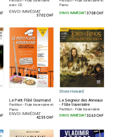
Partition - Flute traversière
Partition - Flute traversière et
avec CD
Piano
ENVOI IMMÉDIAT
HF
ENVOI IMMÉDIAT
37.08 CHF
37.02 CHF
Shore Howard
Le Petit Flûté Gourmand
Le Seigneur des Anneaux
- Flûte traversière
Partition - Flute traversière et
Partition - Flûte traversière
Piano
ENVOI IMMÉDIAT
HF
ENVOI IMMÉDIAT
32.63 CHF
42.55 CHF