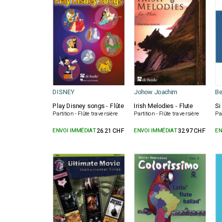
DISNEY
Johow Joachim
Be
Play Disney songs - Flûte
Irish Melodies - Flute
Si
Partition - Flûte traversière
Partition - Flûte traversière
Par
ENVOI IMMÉDIAT
26.21 CHF
ENVOI IMMÉDIAT
32.97 CHF
EN