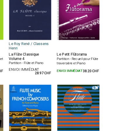
Le Roy René / Classens
Henri
La Flûte Classique
Le Petit Flûtorama
Volume 4
 et
Partition - Recueil pour Flûte
Partition - Flûte et Piano
traversière et Piano
ENVOI IMMÉDIAT
HF
ENVOI IMMÉDIAT
38.20 CHF
28.97 CHF