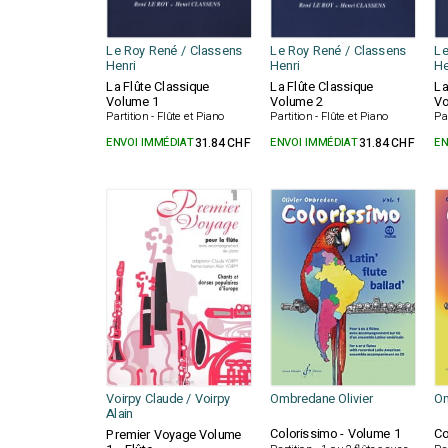
Le Roy René / Classens
Le Roy René / Classens
Le
Henri
Henri
He
La Flûte Classique
La Flûte Classique
La
Volume 1
Volume 2
Vo
Partition - Flûte et Piano
Partition - Flûte et Piano
Pa
ENVOI IMMÉDIAT
31.84 CHF
ENVOI IMMÉDIAT
31.84 CHF
EN
Voirpy Claude / Voirpy
Ombredane Olivier
Om
Alain
Colorissimo - Volume 1
Co
Premier Voyage Volume