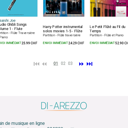
saishi Joe
udio Ghibli Songs
Harry Potter instrumental
Le Petit Flûté au Fil du
lume 1 - Flute
solos movies 1-5 - Flûte
Temps
rtition - Flûte Traversière
Partition - Flûte traversière
Partition - Flûte et Piano
 Piano
VOI IMMÉDIAT
25.99 CHF
ENVOI IMMÉDIAT
24.29 CHF
ENVOI IMMÉDIAT
52.90 C
⏮️ ⏪
⏩
⏭️
01
02
03
sin de musique en ligne