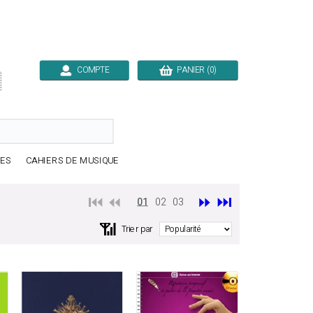
COMPTE
PANIER (0)

RES
CAHIERS DE MUSIQUE
⏮️ ⏪
⏩
⏭️
01
02
03
📶
Trier par