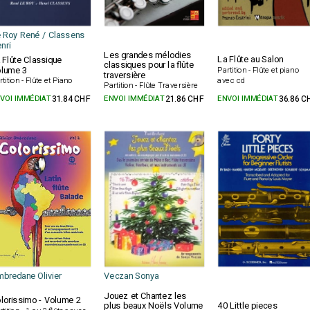
 Roy René / Classens
nri
Les grandes mélodies
La Flûte au Salon
 Flûte Classique
classiques pour la flûte
lume 3
Partition - Flûte et piano
traversière
rtition - Flûte et Piano
avec cd
Partition - Flûte Traversière
VOI IMMÉDIAT
31.84 CHF
ENVOI IMMÉDIAT
21.86 CHF
ENVOI IMMÉDIAT
36.86 C
bredane Olivier
Veczan Sonya
Jouez et Chantez les
lorissimo - Volume 2
plus beaux Noëls Volume
40 Little pieces