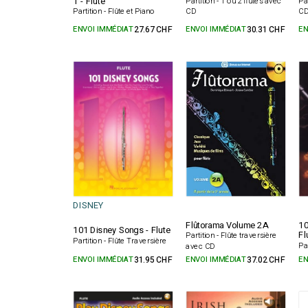
1 - Flûte
Partition - 1 ou 2 flûtes avec
Pa
Partition - Flûte et Piano
CD
C
ENVOI IMMÉDIAT
27.67 CHF
ENVOI IMMÉDIAT
30.31 CHF
EN
DISNEY
Flûtorama Volume 2A
10
101 Disney Songs - Flute
Fl
Partition - Flûte traversière
Partition - Flûte Traversière
Pa
avec CD
ENVOI IMMÉDIAT
31.95 CHF
ENVOI IMMÉDIAT
37.02 CHF
EN