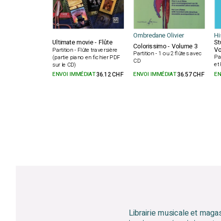
Ombredane Olivier
Hi
Ultimate movie - Flûte
St
Colorissimo - Volume 3
Vo
Partition - Flûte traversière
Partition - 1 ou 2 flûtes avec
Pa
(partie piano en fichier PDF
CD
et
sur le CD)
ENVOI IMMÉDIAT
36.12 CHF
ENVOI IMMÉDIAT
36.57 CHF
EN
Librairie musicale et maga