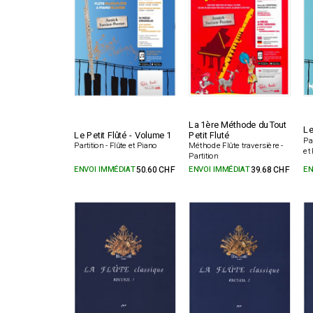
La 1ère Méthode du Tout
Le
Le Petit Flûté - Volume 1
Petit Fluté
Pa
Partition - Flûte et Piano
Méthode Flûte traversière -
et
Partition
ENVOI IMMÉDIAT
50.60 CHF
ENVOI IMMÉDIAT
39.68 CHF
EN