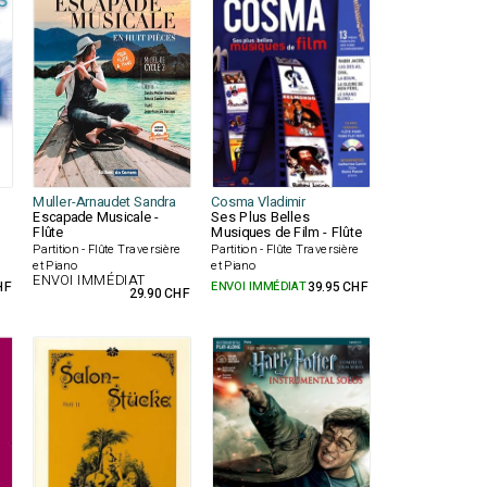
Muller-Arnaudet Sandra
Cosma Vladimir
Escapade Musicale -
Ses Plus Belles
Flûte
Musiques de Film - Flûte
Partition - Flûte Traversière
Partition - Flûte Traversière
et Piano
et Piano
ENVOI IMMÉDIAT
HF
ENVOI IMMÉDIAT
39.95 CHF
29.90 CHF