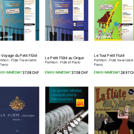
 Voyage du Petit Flûté
Le Tout Petit Fluté
Le Petit Flûté au Cirque
rtition - Flûte Traversière
Partition - Flûte traversière
Partition - Flûte et Piano
 Piano
Piano
VOI IMMÉDIAT
37.08 CHF
ENVOI IMMÉDIAT
37.08 CHF
ENVOI IMMÉDIAT
28.97 C