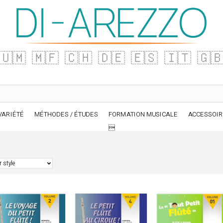
🇺🇲
🇲🇫
🇨🇭
🇩🇪
🇪🇸
🇮🇹
🇬
VARIÉTÉ
MÉTHODES / ÉTUDES
FORMATION MUSICALE
ACCESSOI
