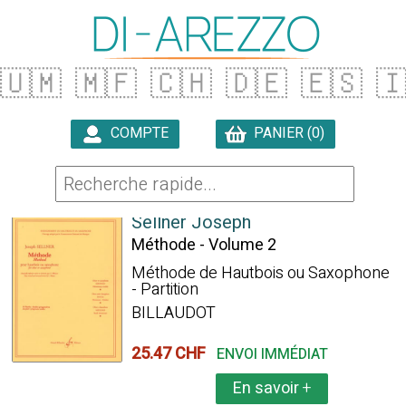
🇺🇲
🇲🇫
🇨🇭
🇩🇪
🇪🇸

COMPTE
PANIER (0)

62 ARTICLES TROUVÉS
Sellner Joseph
Méthode - Volume 2
Méthode de Hautbois ou Saxophone
- Partition
BILLAUDOT
25.47 CHF
ENVOI IMMÉDIAT
En savoir
+