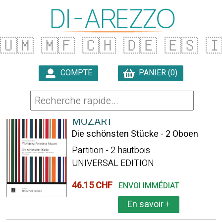
🇺🇲
🇲🇫
🇨🇭
🇩🇪
🇪🇸

COMPTE
PANIER (0)

150 ARTICLES TROUVÉS
MOZART
Die schönsten Stücke - 2 Oboen
Partition - 2 hautbois
UNIVERSAL EDITION
46.15 CHF
ENVOI IMMÉDIAT
En savoir
+