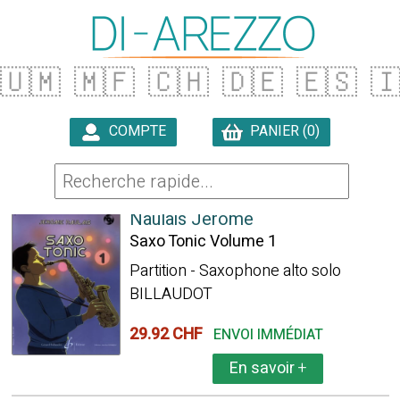
🇺🇲
🇲🇫
🇨🇭
🇩🇪
🇪🇸

COMPTE
PANIER (0)

497 ARTICLES TROUVÉS
Naulais Jérôme
Saxo Tonic Volume 1
Partition - Saxophone alto solo
BILLAUDOT
29.92 CHF
ENVOI IMMÉDIAT
En savoir
+