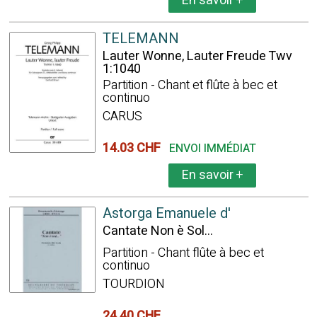
En savoir
+
TELEMANN
Lauter Wonne, Lauter Freude Twv
1:1040
Partition - Chant et flûte à bec et
continuo
CARUS
14.03 CHF
ENVOI IMMÉDIAT
En savoir
+
Astorga Emanuele d'
Cantate Non è Sol...
Partition - Chant flûte à bec et
continuo
TOURDION
24.40 CHF