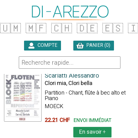
🇺🇲
🇲🇫
🇨🇭
🇩🇪
🇪🇸

COMPTE
PANIER (0)

26 ARTICLES TROUVÉS
Scarlatti Alessandro
Clori mia, Clori bella
Partition - Chant, flûte à bec alto et
Piano
MOECK
22.21 CHF
ENVOI IMMÉDIAT
En savoir
+