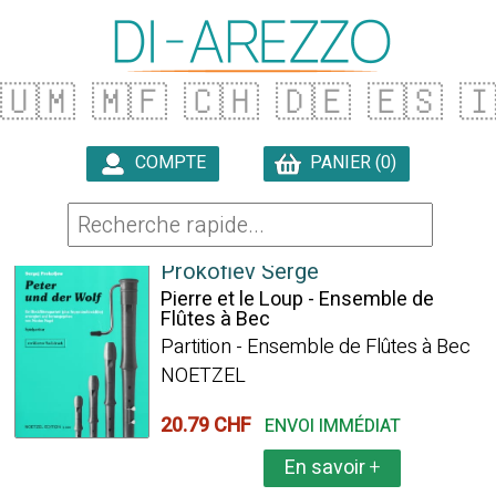
🇺🇲
🇲🇫
🇨🇭
🇩🇪
🇪🇸

COMPTE
PANIER (0)

477 ARTICLES TROUVÉS
Prokofiev Serge
Pierre et le Loup - Ensemble de
Flûtes à Bec
Partition - Ensemble de Flûtes à Bec
NOETZEL
20.79 CHF
ENVOI IMMÉDIAT
En savoir
+