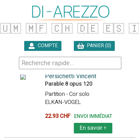
🇺🇲
🇲🇫
🇨🇭
🇩🇪
🇪🇸

COMPTE
PANIER (0)

144 ARTICLES TROUVÉS
Persichetti Vincent
Parable 8 opus 120
Partition - Cor solo
ELKAN-VOGEL
22.93 CHF
ENVOI IMMÉDIAT
En savoir
+