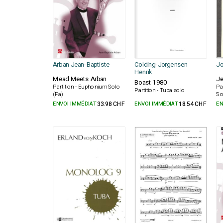
Arban Jean-Baptiste
Colding-Jorgensen
Jo
Henrik
Mead Meets Arban
Je
Boast 1980
Partition - Euphonium Solo
Pa
Partition - Tuba solo
(Fa)
So
ENVOI IMMÉDIAT
33.98 CHF
ENVOI IMMÉDIAT
18.54 CHF
EN