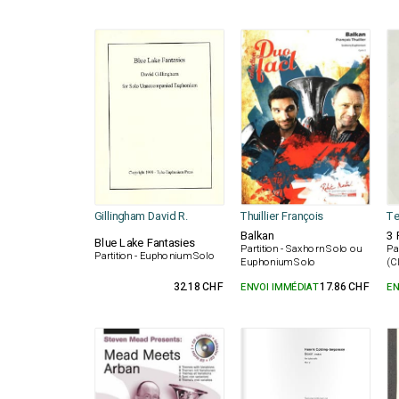
Gillingham David R.
Thuillier François
Te
Balkan
3 
Blue Lake Fantasies
Partition - Saxhorn Solo ou
Pa
Partition - Euphonium Solo
Euphonium Solo
(C
32.18 CHF
ENVOI IMMÉDIAT
17.86 CHF
EN