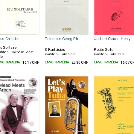
us Christian
Telemann Georg Ph
Joubert Claude-Henry
u Solitaire
3 Fantaisies
Petite Suite
rtition - Saxhorn Basse
Partition - Tuba Solo
Partition - Tuba solo
lo
VOI IMMÉDIAT
16.17 CHF
ENVOI IMMÉDIAT
25.30 CHF
ENVOI IMMÉDIAT
16.07 C