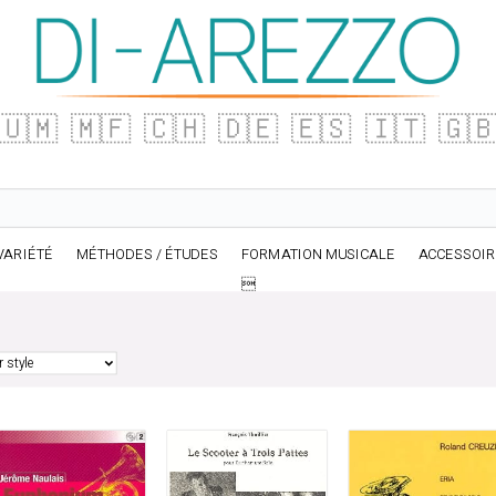
🇺🇲
🇲🇫
🇨🇭
🇩🇪
🇪🇸
🇮🇹
🇬
VARIÉTÉ
MÉTHODES / ÉTUDES
FORMATION MUSICALE
ACCESSOI
