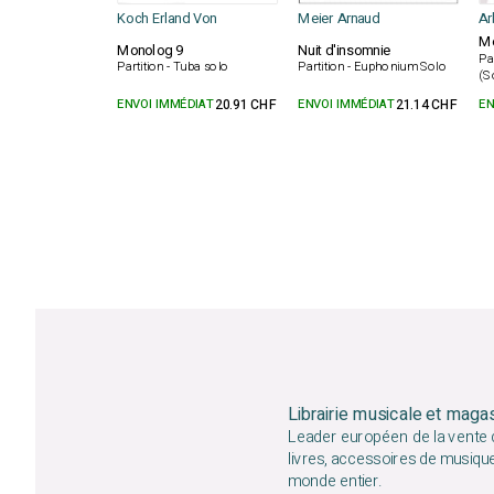
Koch Erland Von
Meier Arnaud
Ar
Me
Monolog 9
Nuit d'insomnie
Pa
Partition - Tuba solo
Partition - Euphonium Solo
(S
ENVOI IMMÉDIAT
20.91 CHF
ENVOI IMMÉDIAT
21.14 CHF
EN
Librairie musicale et maga
Leader européen de la vente d
livres, accessoires de musiqu
monde entier.