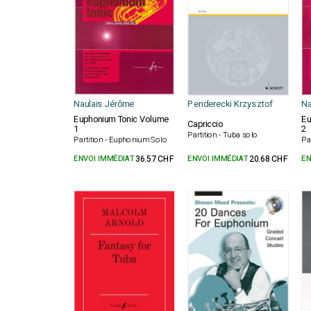
Naulais Jérôme
Penderecki Krzysztof
Na
Euphonium Tonic Volume
Eu
Capriccio
1
2
Partition - Tuba solo
Partition - Euphonium Solo
Pa
ENVOI IMMÉDIAT
36.57 CHF
ENVOI IMMÉDIAT
20.68 CHF
EN