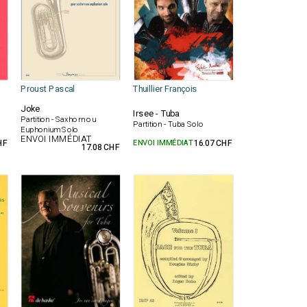
Proust Pascal
Thuillier François
Joke
Irsee - Tuba
Partition - Saxhorn ou
Partition - Tuba Solo
Euphonium Solo
ENVOI IMMÉDIAT
HF
ENVOI IMMÉDIAT
16.07 CHF
17.08 CHF