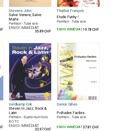
Stevens John
Thuillier François
Salve Venere, Salve
Etude Funky !
Marte
o
Partition - Tuba solo
Partition - Tuba solo
ENVOI IMMÉDIAT
HF
ENVOI IMMÉDIAT
19.78 CHF
35.89 CHF
Veldkamp Erik
Senon Gilles
Steven In Jazz, Rock &
Latin
Préludes Faciles
Partition - Euphonium Solo
Partition - Tuba solo
BC/TC
ENVOI IMMÉDIAT
HF
ENVOI IMMÉDIAT
37.81 CHF
32.97 CHF