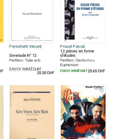
Persichetti Vincent
Proust Pascal
12 pièces en forme
Serenade N° 12
d'études
Partition - Tuba solo
Partition - Saxhorn ou
Euphonium
ENVOI IMMÉDIAT
HF
ENVOI IMMÉDIAT
25.65 CHF
25.30 CHF