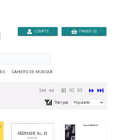
COMPTE
PANIER (0)

RES
CAHIERS DE MUSIQUE
⏮️ ⏪
⏩
⏭️
01
02
03
📶
Trier par