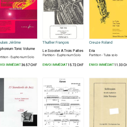
ulais Jérôme
Thuillier François
Creuze Roland
phonium Tonic Volume
Le Scooter A Trois Pattes
Eria
Partition - Euphonium Solo
Partition - Tuba solo
rtition - Euphonium Solo
VOI IMMÉDIAT
36.57 CHF
ENVOI IMMÉDIAT
15.72 CHF
ENVOI IMMÉDIAT
11.33 C