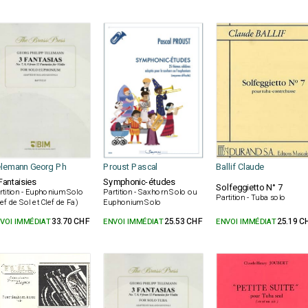
lemann Georg Ph
Proust Pascal
Ballif Claude
Fantaisies
Symphonic-études
Solfeggietto N° 7
rtition - Euphonium Solo
Partition - Saxhorn Solo ou
Partition - Tuba solo
lef de Sol et Clef de Fa)
Euphonium Solo
VOI IMMÉDIAT
33.70 CHF
ENVOI IMMÉDIAT
25.53 CHF
ENVOI IMMÉDIAT
25.19 C