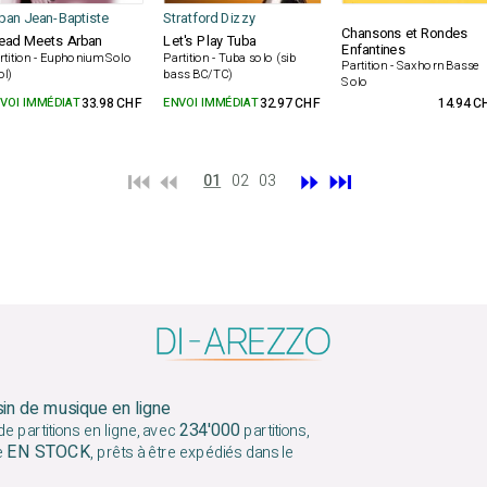
ban Jean-Baptiste
Stratford Dizzy
Chansons et Rondes
ad Meets Arban
Let's Play Tuba
Enfantines
rtition - Euphonium Solo
Partition - Tuba solo (sib
Partition - Saxhorn Basse
ol)
bass BC/TC)
Solo
VOI IMMÉDIAT
33.98 CHF
ENVOI IMMÉDIAT
32.97 CHF
14.94 C
⏮️ ⏪
⏩
⏭️
01
02
03
sin de musique en ligne
234'000
e partitions en ligne, avec
partitions,
EN STOCK
e
, prêts à être expédiés dans le