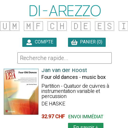
🇺🇲
🇲🇫
🇨🇭
🇩🇪
🇪🇸

COMPTE
PANIER (0)

250 ARTICLES TROUVÉS
Jan van der Roost
Four old dances - music box
Partition - Quatuor de cuivres à
instrumentation variable et
percussion
DE HASKE
32.97 CHF
ENVOI IMMÉDIAT
En savoir
+