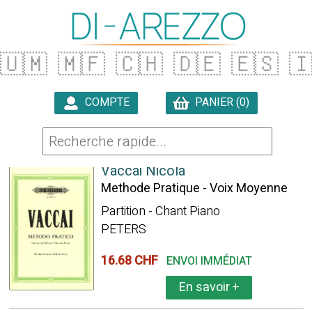
🇺🇲
🇲🇫
🇨🇭
🇩🇪
🇪🇸

COMPTE
PANIER (0)

235 ARTICLES TROUVÉS
Vaccai Nicola
Methode Pratique - Voix Moyenne
Partition - Chant Piano
PETERS
16.68 CHF
ENVOI IMMÉDIAT
En savoir
+