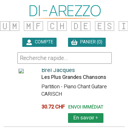
🇺🇲
🇲🇫
🇨🇭
🇩🇪
🇪🇸

COMPTE
PANIER (0)

144 ARTICLES TROUVÉS
Brel Jacques
Les Plus Grandes Chansons
Partition - Piano Chant Guitare
CARISCH
30.72 CHF
ENVOI IMMÉDIAT
En savoir
+