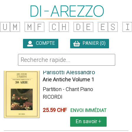
🇺🇲
🇲🇫
🇨🇭
🇩🇪
🇪🇸

COMPTE
PANIER (0)

2094 ARTICLES TROUVÉS
Parisotti Alessandro
Arie Antiche Volume 1
Partition - Chant Piano
RICORDI
25.59 CHF
ENVOI IMMÉDIAT
En savoir
+