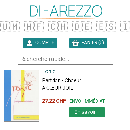
🇺🇲
🇲🇫
🇨🇭
🇩🇪
🇪🇸

COMPTE
PANIER (0)

318 ARTICLES TROUVÉS
Tonic 1
Partition - Choeur
A CŒUR JOIE
27.22 CHF
ENVOI IMMÉDIAT
En savoir
+